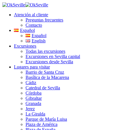
Atención al cliente
Preguntas frecuentes
Contacto
Español
Español
English
Excursiones
Todas las excursiones
Excursiones en Sevilla capital
Excursiones desde Sevilla
Lugares para visitar
Barrio de Santa Cruz
Basílica de la Macarena
Cádiz
Catedral de Sevilla
Córdoba
Gibraltar
Granada
Jerez
La Giralda
Parque de María Luisa
Plaza de América
Plaza de España