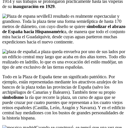
1914 y sus trabajos se prolongaron prácticamente hasta las vísperas
de su
inauguración en 1929
.
El resultado es realmente espectacular y
grandioso. Toda la plaza tiene una forma semielíptica de hasta 170
metros de diámetro, con cuyo diseño se quiere
simbolizar el abrazo
de España hacia Hispanoaméric
a, de manera que todo el conjunto
mira hacia el Guadalquivir, desde cuyas aguas partieron muchas
expediciones hacia el nuevo continente.
La plaza queda envuelva por uno de sus lados por
un edificio central muy largo que acaba en dos altas torres. Todo ello
realizado en ladrillo, lo que es una evocación del estilo mudéjar, un
tipo de arte exclusivo de las tierras españolas.
Todo en la Plaza de España tiene un significado patriótico. Por
ejemplo, están representadas mediante los atractivos azulejos de los
bancos de la plaza todas las provincias de España (salvo los
archipiélagos de Canarias y Baleares). También tiene su propio
simbolismo
la ría que recorre la plaza, un curso de agua que se
puede cruzar por cuatro puentes que representan a los cuatro viejos
reinos españoles (Castilla, León, Aragón y Navarra). Y en el edificio
central hay medallones con los bustos de grandes personalidades de
la historia hispana.
Cuando se construyó, se pensó que una vez que